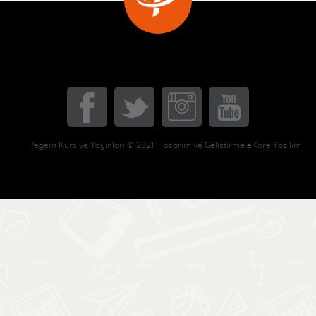
Pegem Kurs ve Yayınları © 2021 | Tasarım ve Geliştirme eKare Yazılım