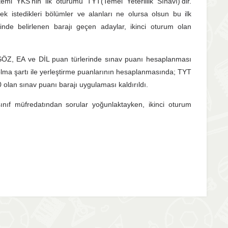
mi YKS’nin ilk oturumu TYT(Temel Yeterlilik Sınavı)’dir.
k istedikleri bölümler ve alanları ne olursa olsun bu ilk
nde belirlenen barajı geçen adaylar, ikinci oturum olan
SÖZ, EA ve DİL puan türlerinde sınav puanı hesaplanması
ma şartı ile yerleştirme puanlarının hesaplanmasında; TYT
 olan sınav puanı barajı uygulaması kaldırıldı.
ınıf müfredatından sorular yoğunlaktayken, ikinci oturum