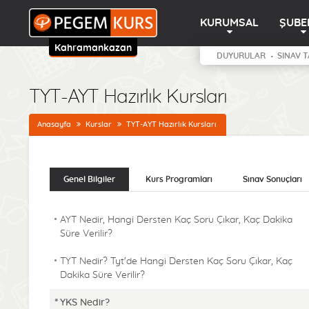
KURUMSAL
ŞUBE
Kahramankazan
DUYURULAR
SINAV T
TYT-AYT Hazırlık Kursları
Anasayfa
Kurslar
TYT-AYT Hazırlık Kursları
Genel Bilgiler
Kurs Programları
Sınav Sonuçları
AYT Nedir, Hangi Dersten Kaç Soru Çıkar, Kaç Dakika
Süre Verilir?
TYT Nedir? Tyt'de Hangi Dersten Kaç Soru Çıkar, Kaç
Dakika Süre Verilir?
YKS Nedir?