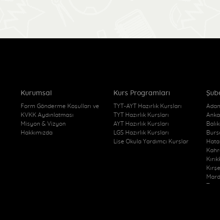
Kurumsal
Kurs Programları
Şub
Form Gönderme Koşulları ve
TYT-AYT Hazırlık Kursları
Adan
KVKK Aydınlatması
TYT Hazırlık Kursları
Anka
Misyon & Vizyon
AYT Hazırlık Kursları
Balı
Hakkımızda
LGS Hazırlık Kursları
Burs
Lise Okula Yardımcı Kurslar
Hata
Kahr
Kırı
Kırş
Mard
Trab
Kurs
Van 
Yozg