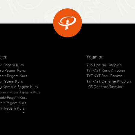
eler
Yayınlar
a Pegem Kurs
YKS Hazırlık Kitapları
ra Pegem Kurs
TYT-AYT Konu Anlatımı
kesir Pegem Kurs
TYT-AYT Soru Bankası
a Pegem Kurs
TYT-AYT Deneme Kitapları
y Kampüs Pegem Kurs
LGS Deneme Sınavları
amankazan Pegem Kurs
kkale Pegem Kurs
ehir Pegem Kurs
in Pegem Kurs
zon Akçaabat Pegem
Pegem Kurs
at Merkez Pegem Kurs