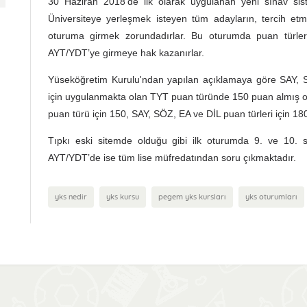
30 Haziran 2018’de ilk olarak uygulanan yeni sınav siste
Üniversiteye yerleşmek isteyen tüm adayların, tercih etme
oturuma girmek zorundadırlar. Bu oturumda puan türleri
AYT/YDT’ye girmeye hak kazanırlar.
Yüseköğretim Kurulu'ndan yapılan açıklamaya göre SAY, 
için uygulanmakta olan TYT puan türünde 150 puan almış ol
puan türü için 150, SAY, SÖZ, EA ve DİL puan türleri için 180
Tıpkı eski sitemde olduğu gibi ilk oturumda 9. ve 10. s
AYT/YDT’de ise tüm lise müfredatından soru çıkmaktadır.
yks nedir
yks kursu
pegem yks kursları
yks oturumları