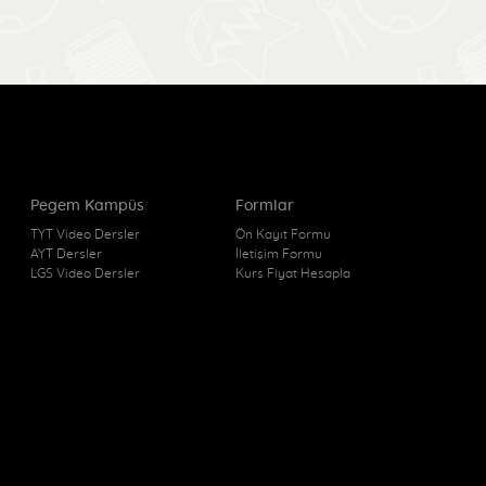
Pegem Kampüs
Formlar
TYT Video Dersler
Ön Kayıt Formu
AYT Dersler
İletişim Formu
LGS Video Dersler
Kurs Fiyat Hesapla