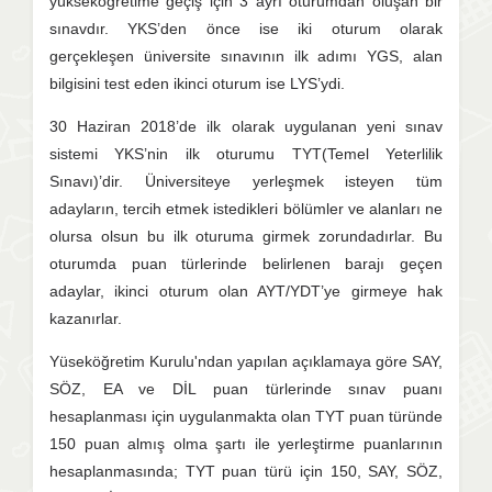
yükseköğretime geçiş için 3 ayrı oturumdan oluşan bir
sınavdır. YKS’den önce ise iki oturum olarak
gerçekleşen üniversite sınavının ilk adımı YGS, alan
bilgisini test eden ikinci oturum ise LYS’ydi.
30 Haziran 2018’de ilk olarak uygulanan yeni sınav
sistemi YKS’nin ilk oturumu TYT(Temel Yeterlilik
Sınavı)’dir. Üniversiteye yerleşmek isteyen tüm
adayların, tercih etmek istedikleri bölümler ve alanları ne
olursa olsun bu ilk oturuma girmek zorundadırlar. Bu
oturumda puan türlerinde belirlenen barajı geçen
adaylar, ikinci oturum olan AYT/YDT’ye girmeye hak
kazanırlar.
Yüseköğretim Kurulu'ndan yapılan açıklamaya göre SAY,
SÖZ, EA ve DİL puan türlerinde sınav puanı
hesaplanması için uygulanmakta olan TYT puan türünde
150 puan almış olma şartı ile yerleştirme puanlarının
hesaplanmasında; TYT puan türü için 150, SAY, SÖZ,