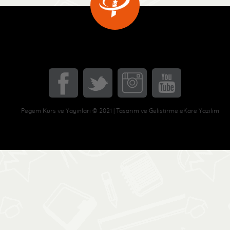
Pegem Kurs ve Yayınları © 2021 | Tasarım ve Geliştirme eKare Yazılım