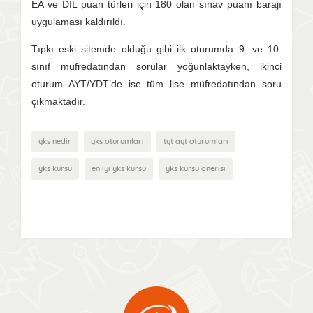
EA ve DİL puan türleri için 180 olan sınav puanı barajı
uygulaması kaldırıldı.
Tıpkı eski sitemde olduğu gibi ilk oturumda 9. ve 10.
sınıf müfredatından sorular yoğunlaktayken, ikinci
oturum AYT/YDT’de ise tüm lise müfredatından soru
çıkmaktadır.
yks nedir
yks oturumları
tyt ayt oturumları
yks kursu
en iyi yks kursu
yks kursu önerisi