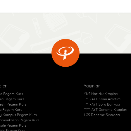
eler
Yayınlar
a Pegem Kurs
YKS Hazırlık Kitapları
ra Pegem Kurs
TYT-AYT Konu Anlatımı
kesir Pegem Kurs
TYT-AYT Soru Bankası
a Pegem Kurs
TYT-AYT Deneme Kitapları
y Kampüs Pegem Kurs
LGS Deneme Sınavları
amankazan Pegem Kurs
kkale Pegem Kurs
ehir Pegem Kurs