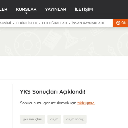
LER
KURSLAR
YAYINLAR
İLETİŞİM
ÖN 
AKVİMİ
ETKİNLİKLER
FOTOĞRAFLAR
İNSAN KAYNAKLARI
YKS Sonuçları Açıklandı!
Sonucunuzu görüntülemek için
tıklayınız.
yks sonuçları
ösym
ösym sonuç