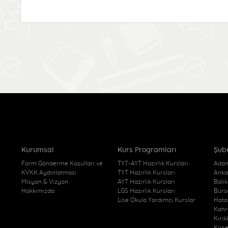
Kurumsal
Kurs Programları
Şub
Form Gönderme Koşulları ve
TYT-AYT Hazırlık Kursları
Adan
KVKK Aydınlatması
TYT Hazırlık Kursları
Anka
Misyon & Vizyon
AYT Hazırlık Kursları
Balı
Hakkımızda
LGS Hazırlık Kursları
Burs
Lise Okula Yardımcı Kurslar
Hata
Kahr
Kırı
Kırş