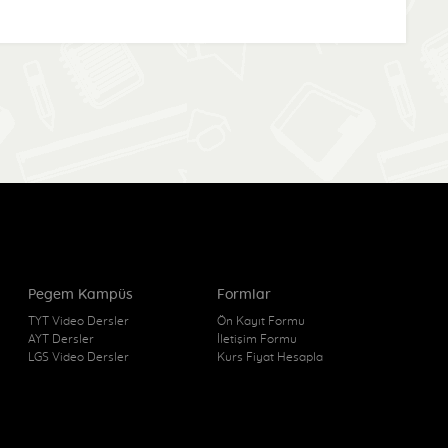
Pegem Kampüs
Formlar
TYT Video Dersler
Ön Kayıt Formu
AYT Dersler
İletişim Formu
LGS Video Dersler
Kurs Fiyat Hesapla