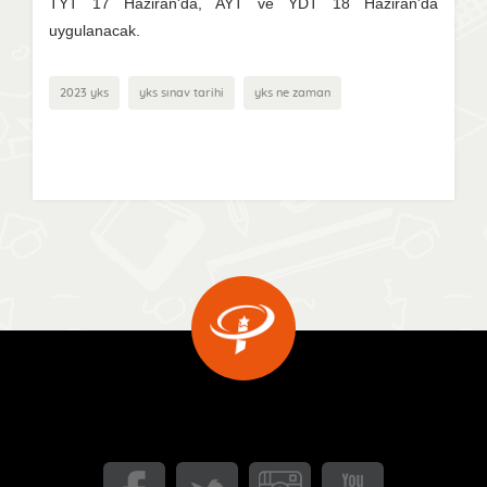
TYT 17 Haziran'da, AYT ve YDT 18 Haziran'da
uygulanacak.
2023 yks
yks sınav tarihi
yks ne zaman