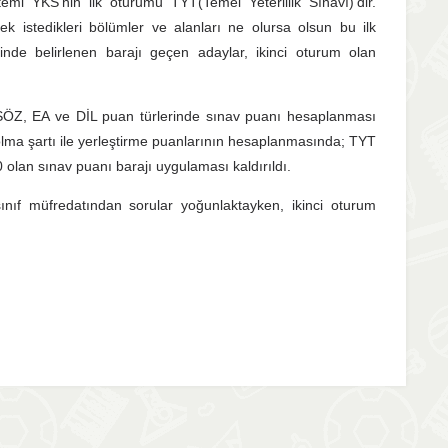
mi YKS’nin ilk oturumu TYT(Temel Yeterlilik Sınavı)’dir.
k istedikleri bölümler ve alanları ne olursa olsun bu ilk
nde belirlenen barajı geçen adaylar, ikinci oturum olan
SÖZ, EA ve DİL puan türlerinde sınav puanı hesaplanması
ma şartı ile yerleştirme puanlarının hesaplanmasında; TYT
 olan sınav puanı barajı uygulaması kaldırıldı.
ınıf müfredatından sorular yoğunlaktayken, ikinci oturum