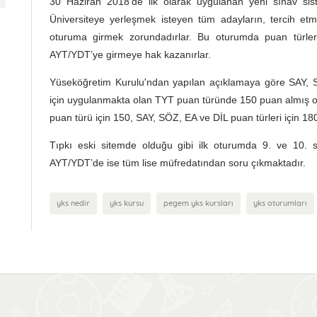
30 Haziran 2018’de ilk olarak uygulanan yeni sınav siste
Üniversiteye yerleşmek isteyen tüm adayların, tercih etme
oturuma girmek zorundadırlar. Bu oturumda puan türleri
AYT/YDT’ye girmeye hak kazanırlar.
Yüseköğretim Kurulu'ndan yapılan açıklamaya göre SAY, 
için uygulanmakta olan TYT puan türünde 150 puan almış ol
puan türü için 150, SAY, SÖZ, EA ve DİL puan türleri için 180
Tıpkı eski sitemde olduğu gibi ilk oturumda 9. ve 10. s
AYT/YDT’de ise tüm lise müfredatından soru çıkmaktadır.
yks nedir
yks kursu
pegem yks kursları
yks oturumları