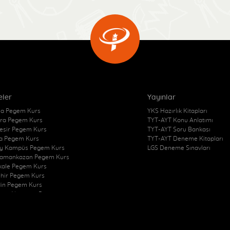
eler
Yayınlar
a Pegem Kurs
YKS Hazırlık Kitapları
ra Pegem Kurs
TYT-AYT Konu Anlatımı
kesir Pegem Kurs
TYT-AYT Soru Bankası
a Pegem Kurs
TYT-AYT Deneme Kitapları
y Kampüs Pegem Kurs
LGS Deneme Sınavları
amankazan Pegem Kurs
kkale Pegem Kurs
ehir Pegem Kurs
in Pegem Kurs
zon Akçaabat Pegem
Pegem Kurs
at Merkez Pegem Kurs