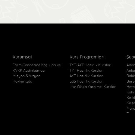
Kurumsal
Kurs Programları
Şub
Form Gönderme Koşulları ve
TYT-AYT Hazırlık Kursları
Adan
KVKK Aydınlatması
TYT Hazırlık Kursları
Anka
Misyon & Vizyon
AYT Hazırlık Kursları
Balı
Hakkımızda
LGS Hazırlık Kursları
Burs
Lise Okula Yardımcı Kurslar
Hata
Kahr
Kırı
Kırş
Mard
Trab
Kurs
Van 
Yozg