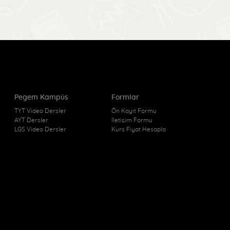
Pegem Kampüs
Formlar
TYT Video Dersler
Ön Kayıt Formu
AYT Dersler
İletişim Formu
LGS Video Dersler
Kurs Fiyat Hesapla